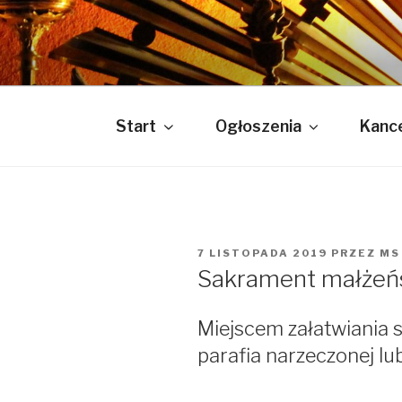
Przejdź
do
PARAFIA P
treści
Bóg jest Miłością
Start
Ogłoszenia
Kance
OPUBLIKOWANE
7 LISTOPADA 2019
PRZEZ
MS
W
Sakrament małżeń
Miejscem załatwiania 
parafia narzeczonej l