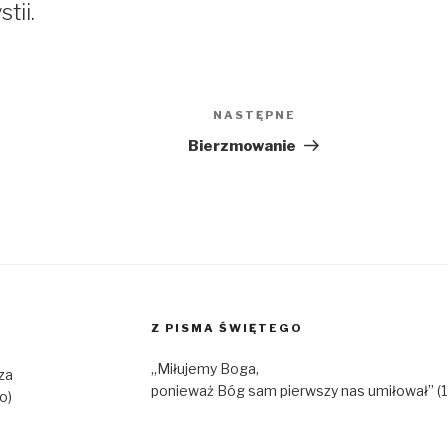
tii.
NASTĘPNE
Następny
wpis
Bierzmowanie
Z PISMA ŚWIĘTEGO
„Miłujemy Boga,
za
ponieważ Bóg sam pierwszy nas umiłował” (1 J
o)