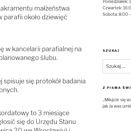
Poniedziałek: 
sakramentu małżeństwa
Czwartek: 16:0
Sobota: 8:00 
 parafii około dziewięć
ę w kancelarii parafialnej na
SZUKAJ
 planowanego ślubu.
Szukaj:
j spisuje się protokół badania
Z PISMA ŚW
onych.
„Miłujcie się 
jak Ja was umił
kordatowy to 3 miesiące
głosić się do Urzędu Stanu
wica 20 we Wrocławiu) i