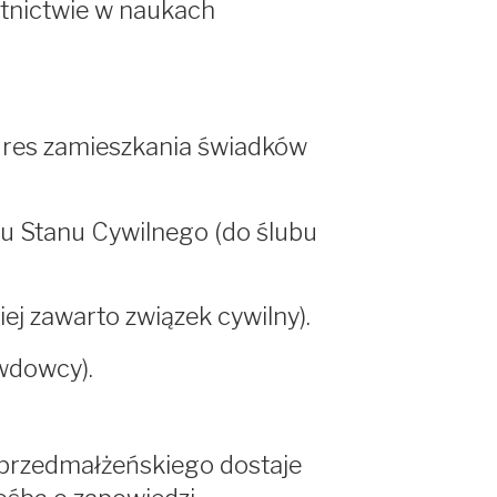
tnictwie w naukach
adres zamieszkania świadków
u Stanu Cywilnego (do ślubu
iej zawarto związek cywilny).
wdowcy).
 przedmałżeńskiego dostaje