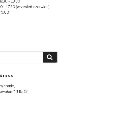
18:30 – 19:30
0 – 17:30 (wrzesień-czerwiec)
– 9:00
Szukaj
IĘTEGO
wzajemnie,
owałem” (J 15, 12)