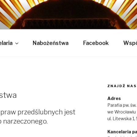
W. ŚW. KAZIMIERZA
laria
Nabożeństwa
Facebook
Wspó
ZNAJDŹ NAS
stwa
Adres
Parafia pw. św
spraw przedślubnych jest
we Wrocławiu 
ul. Litewska 1
ub narzeczonego.
Kancelaria pa