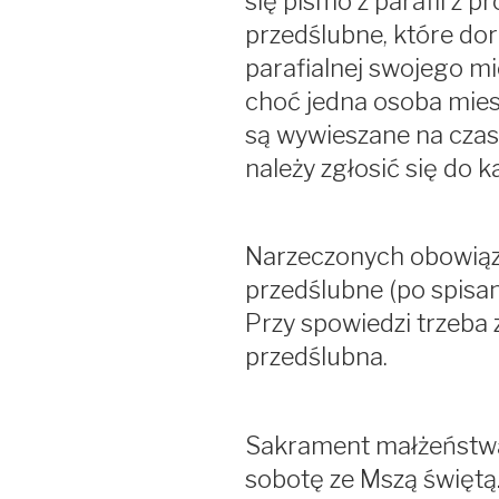
się pismo z parafii z p
przedślubne, które dor
parafialnej swojego mi
choć jedna osoba mies
są wywieszane na czas 
należy zgłosić się do k
Narzeczonych obowiąz
przedślubne (po spisan
Przy spowiedzi trzeba 
przedślubna.
Sakrament małżeństwa
sobotę ze Mszą świętą