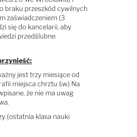
o braku przeszkód cywilnych
tym zaświadczeniem (3
i się do kancelarii, aby
wiedzi przedślubne.
przynieść:
ażny jest trzy miesiące od
afii miejsca chrztu św.) Na
 wpisane, że nie ma uwag
wa.
 (ostatnia klasa nauki