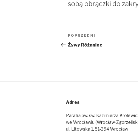
sobą obrączki do zakrys
Nawigacja
POPRZEDNI
Poprzedni
wpisu
wpis
Żywy Różaniec
Adres
Parafia pw. św. Kazimierza Królewic
we Wrocławiu (Wrocław-Zgorzelisk
ul. Litewska 1, 51-354 Wrocław