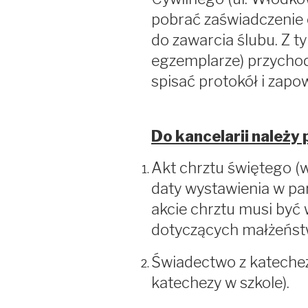
pobrać zaświadczenie 
do zawarcia ślubu. Z 
egzemplarze) przychodz
spisać protokół i zapo
Do kancelarii należy 
Akt chrztu świętego (w
daty wystawienia w par
akcie chrztu musi być
dotyczących małżeńst
Świadectwo z katechezy
katechezy w szkole).