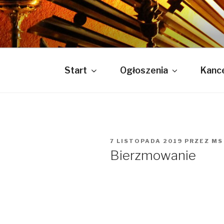
Przejdź
do
PARAFIA P
treści
Bóg jest Miłością
Start
Ogłoszenia
Kance
OPUBLIKOWANE
7 LISTOPADA 2019
PRZEZ
MS
W
Bierzmowanie