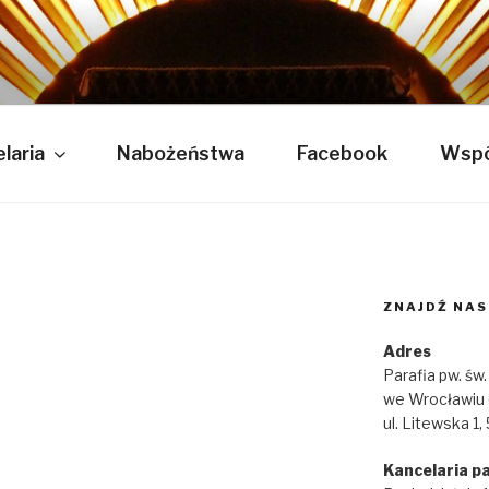
W. ŚW. KAZIMIERZA
laria
Nabożeństwa
Facebook
Wspó
ZNAJDŹ NAS
Adres
Parafia pw. św
we Wrocławiu 
ul. Litewska 1
Kancelaria pa