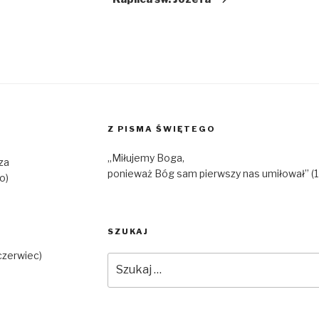
Z PISMA ŚWIĘTEGO
„Miłujemy Boga,
za
ponieważ Bóg sam pierwszy nas umiłował” (1 J
o)
SZUKAJ
czerwiec)
Szukaj: