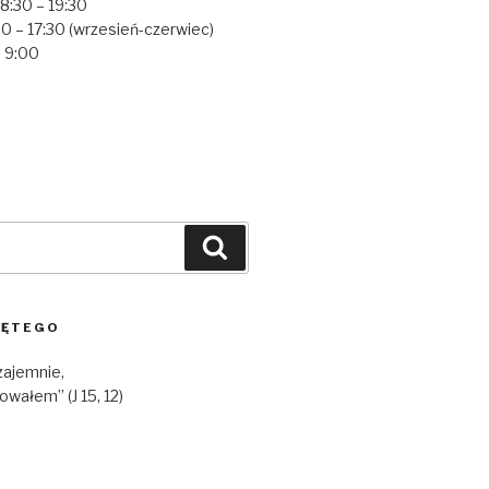
18:30 – 19:30
0 – 17:30 (wrzesień-czerwiec)
– 9:00
Szukaj
IĘTEGO
wzajemnie,
owałem” (J 15, 12)