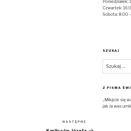
Poniedziałek: 
Czwartek: 16:0
Sobota: 8:00 
SZUKAJ
Szukaj:
Z PISMA ŚW
„Miłujcie się 
jak Ja was umił
NASTĘPNE
Następny
wpis
Kaplica św. Józefa