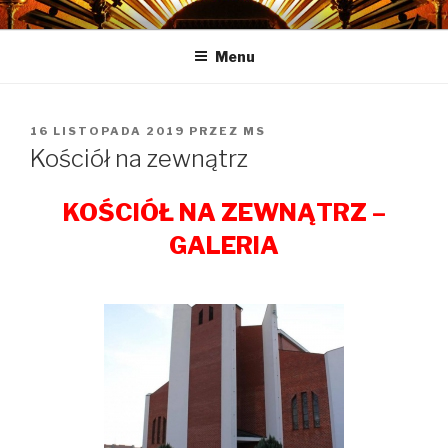
Przejdź
PARAFIA PW. ŚW.
Bóg jest Miłością
do
KAZIMIERZA KRÓLEWICZA
Menu
treści
OPUBLIKOWANE
16 LISTOPADA 2019
PRZEZ
MS
W
Kościół na zewnątrz
KOŚCIÓŁ NA ZEWNĄTRZ –
GALERIA