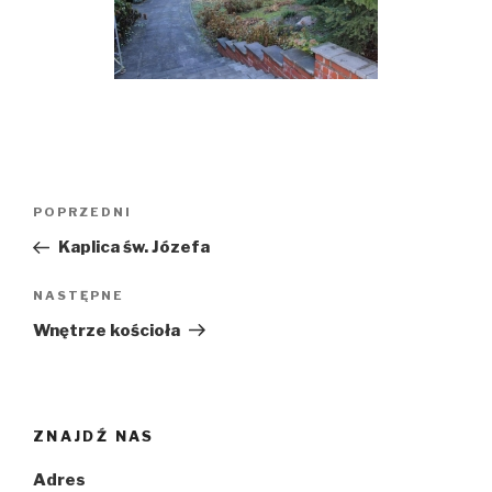
Nawigacja
POPRZEDNI
Poprzedni
wpisu
wpis
Kaplica św. Józefa
NASTĘPNE
Następny
wpis
Wnętrze kościoła
ZNAJDŹ NAS
Adres